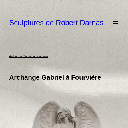
Aller
au
Sculptures de Robert Darnas
contenu
Archange Gabriel à Fourvière
Archange Gabriel à Fourvière