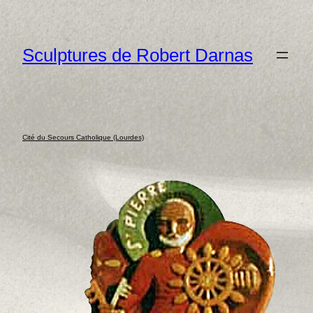
Aller
au
Sculptures de Robert Darnas
contenu
Cité du Secours Catholique (Lourdes)